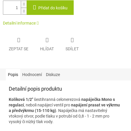
Přidat do košíku
Detailní informace
ZEPTAT SE
HLÍDAT
SDÍLET
Popis
Hodnocení
Diskuze
Detailní popis produktu
Kolíková 1/2"
šestihranná celonerezová
napáječka Mono s
regulací
, neboli napájecí ventil pro
napájení prasat ve výkrmu
a předvýkrmu (15-110 kg)
. Napáječka má nastavitelný
vtokový otvor, podle tlaku v potrubí od 0,8 - 1 - 2 mm pro
vysoký či nízký tlak vody.