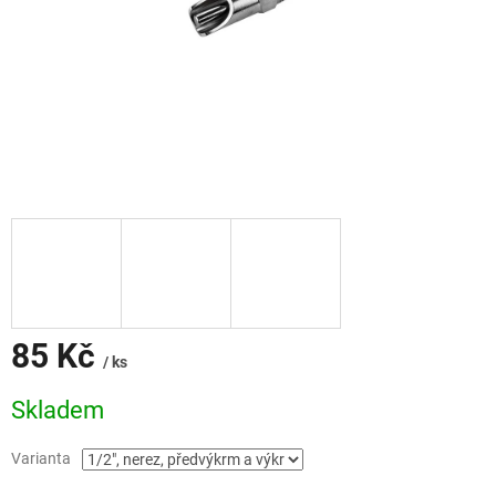
85 Kč
/ ks
Měrná
Skladem
cena:
Varianta