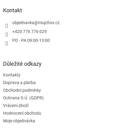
p
a
Kontakt
t
í
objednavka
@
mujchov.cz
+420 776 776 029
PO - PA 09:00-13:00
Důležité odkazy
Kontakty
Doprava a platba
Obchodní podmínky
Ochrana O.Ú. (GDPR)
Vrácení zboží
Hodnocení obchodu
Moje objednávka