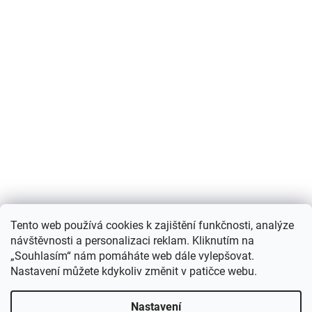
Nákupní košík
Tento web používá cookies k zajištění funkčnosti, analýze
návštěvnosti a personalizaci reklam. Kliknutím na
0
KS /
0 KČ
„Souhlasím“ nám pomáháte web dále vylepšovat.
Nastavení můžete kdykoliv změnit v patičce webu.
Vytvořil Shoptet
Nastavení