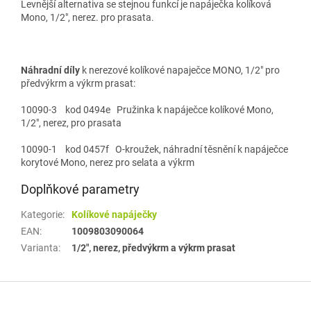
Levnější alternativa se stejnou funkcí je napáječka kolíková
Mono, 1/2", nerez. pro prasata.
Náhradní díly
k nerezové kolíkové napaječce MONO, 1/2" pro
předvýkrm a výkrm prasat:
10090-3 kod 0494e Pružinka k napáječce kolíkové Mono,
1/2", nerez, pro prasata
10090-1 kod 0457f O-kroužek, náhradní těsnění k napáječce
korytové Mono, nerez pro selata a výkrm
Doplňkové parametry
Kategorie
:
Kolíkové napáječky
EAN
:
1009803090064
Varianta
:
1/2", nerez, předvýkrm a výkrm prasat
Z
á