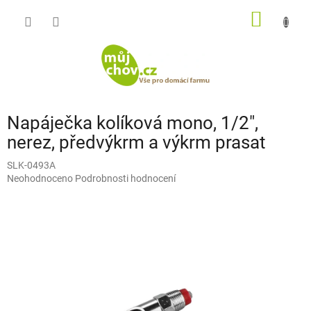
Přejít
NÁKUP
na
obsah
KOŠÍK
Napáječka kolíková mono, 1/2",
nerez, předvýkrm a výkrm prasat
SLK-0493A
Průměrné
Neohodnoceno
Podrobnosti hodnocení
hodnocení
produktu
je
0,0
z
5
hvězdiček.