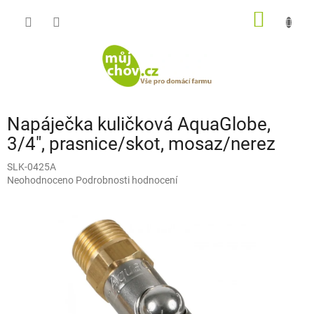
Přejít
NÁKUP
na
obsah
KOŠÍK
Napáječka kuličková AquaGlobe,
3/4", prasnice/skot, mosaz/nerez
SLK-0425A
Průměrné
Neohodnoceno
Podrobnosti hodnocení
hodnocení
produktu
je
0,0
z
5
hvězdiček.