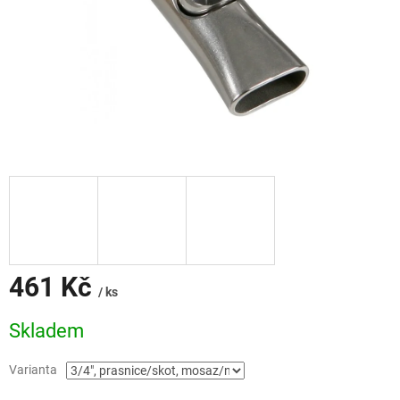
461 Kč
/ ks
Měrná
Skladem
cena:
Varianta