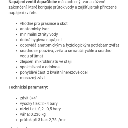
Napájecí ventil AquaGlobe
má zaoblený tvar a zúžené
zakončení, které koriguje průtok vody a zajišťuje tak přirozené
napájení zvířete.
vhodné pro prasnice a skot
anatomický tvar
minimální ztráty vody
dobrá hygiena napájení
odpovídá anatomickým a fyziologickým potřebám zvířat
snadno se používá, zvířata se naučí rychle a snadno
vodu přijímat
zlepšení mikroklimatu ve stáji
spolehlivost a odolnost
pohyblivé části z kvalitní nerezové oceli
mosazný závit
Technické parametry:
závit 3/4”
vysoký tlak: 2 - 4 bary
nízký tlak: 0,2 - 0,5 bary
váha: 0,236 kg
průtok při 3 bar: 2,75 l/min