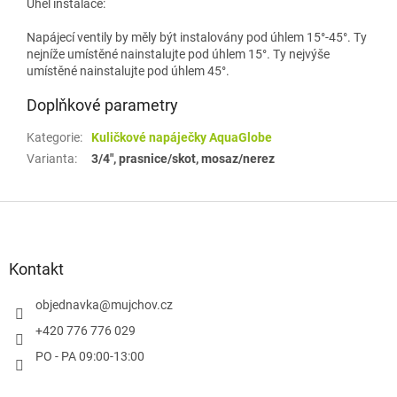
Úhel instalace:
Napájecí ventily by měly být instalovány pod úhlem 15°-45°. Ty
nejníže umístěné nainstalujte pod úhlem 15°. Ty nejvýše
umístěné nainstalujte pod úhlem 45°.
Doplňkové parametry
Kategorie
:
Kuličkové napáječky AquaGlobe
Varianta
:
3/4", prasnice/skot, mosaz/nerez
Z
á
p
a
Kontakt
t
í
objednavka
@
mujchov.cz
+420 776 776 029
PO - PA 09:00-13:00