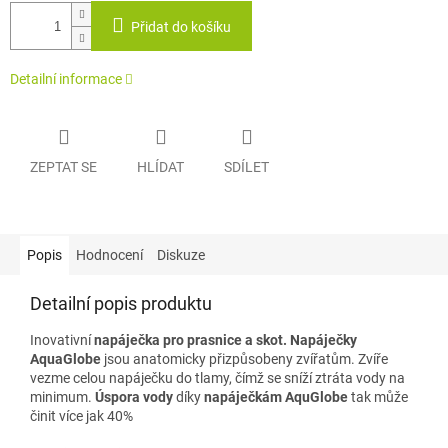
Přidat do košíku
Detailní informace
ZEPTAT SE
HLÍDAT
SDÍLET
Popis
Hodnocení
Diskuze
Detailní popis produktu
Inovativní
napáječka pro prasnice a skot.
Napáječky
AquaGlobe
jsou anatomicky přizpůsobeny zvířatům. Zvíře
vezme celou napáječku do tlamy, čímž se sníží ztráta vody na
minimum.
Úspora vody
díky
napáječkám AquGlobe
tak může
činit více jak 40%