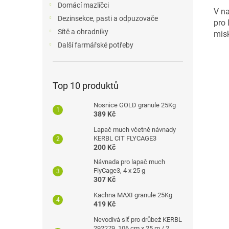
Domácí mazlíčci
V na
Dezinsekce, pasti a odpuzovače
pro 
Sítě a ohradníky
misk
Další farmářské potřeby
Top 10 produktů
Nosnice GOLD granule 25Kg
389 Kč
Lapač much včetně návnady
KERBL CIT FLYCAGE3
200 Kč
Návnada pro lapač much
FlyCage3, 4 x 25 g
307 Kč
Kachna MAXI granule 25Kg
419 Kč
Nevodivá síť pro drůbež KERBL
292279, 106 cm x 25 m / 2