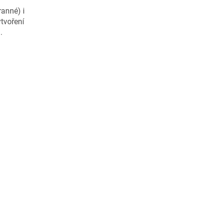
ranné) i
ytvoření
ů
.