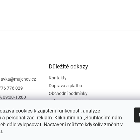
Důležité odkazy
Kontakty
navka
@
mujchov.cz
Doprava a platba
776 776 029
Obchodní podmínky
A 09:00-13:00
Ochrana O.Ú. (GDPR)
Vrácení zboží
užívá cookies k zajištění funkčnosti, analýze
Hodnocení obchodu
i a personalizaci reklam. Kliknutím na „Souhlasím“ nám
b dále vylepšovat. Nastavení můžete kdykoliv změnit v
Moje objednávka
u.