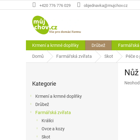
Přejít
+420 776 776 029
objednavka@mujchov.cz
na
obsah
Krmení a krmné doplňky
Drůbež
Farmářská 
Domů
Farmářská zvířata
Skot
Péče o
P
Nůž 
o
Přeskočit
s
Průměr
Kategorie
Neohod
kategorie
t
hodnoce
r
produkt
Krmení a krmné doplňky
a
je
Drůbež
n
0,0
z
Farmářská zvířata
n
5
í
Králíci
hvězdič
p
Ovce a kozy
a
Skot