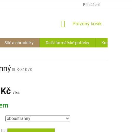
OCHRANA O.Ú. (GDPR)
VRÁCENÍ ZBOŽÍ
Přihlášení
HODNOCENÍ OBCHODU
NÁKUPNÍ
Prázdný košík
KOŠÍK
Sítě a ohradníky
Další farmářské potřeby
Kontakty
anný
SLK-3107K
 Kč
/ ks
dem