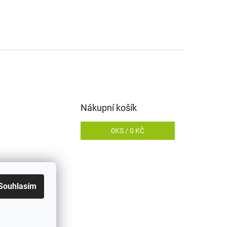
Nákupní košík
0
KS /
0 KČ
Souhlasím