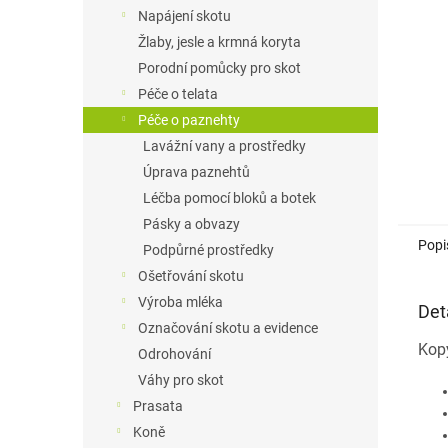
n
Napájení skotu
e
Žlaby, jesle a krmná koryta
l
Porodní pomůcky pro skot
Péče o telata
Péče o paznehty
Lavážní vany a prostředky
Úprava paznehtů
Léčba pomocí bloků a botek
Pásky a obvazy
Popi
Podpůrné prostředky
Ošetřování skotu
Výroba mléka
Det
Označování skotu a evidence
Kopy
Odrohování
Váhy pro skot
Prasata
Koně