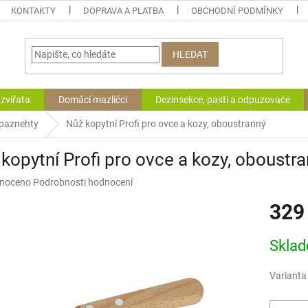
KONTAKTY
DOPRAVA A PLATBA
OBCHODNÍ PODMÍNKY
HLEDAT
zvířata
Domácí mazlíčci
Dezinsekce, pasti a odpuzovače
 paznehty
Nůž kopytní Profi pro ovce a kozy, oboustranný
kopytní Profi pro ovce a kozy, oboustr
né
noceno
Podrobnosti hodnocení
ní
329
u
Měrná
Skla
cena:
ek.
Varianta