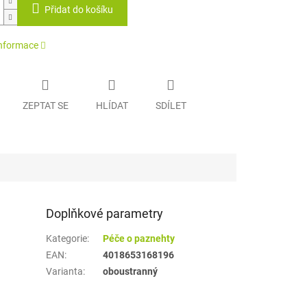
Přidat do košíku
informace
ZEPTAT SE
HLÍDAT
SDÍLET
Doplňkové parametry
Kategorie
:
Péče o paznehty
EAN
:
4018653168196
Varianta
:
oboustranný