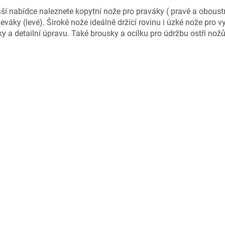
ší nabídce naleznete kopytní nože pro praváky ( pravé a oboust
leváky (levé). Široké nože ideálně držící rovinu i úzké nože pro v
y a detailní úpravu. Také brousky a ocílku pro údržbu ostří nož