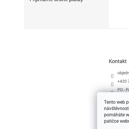
Z
á
p
a
t
Kontakt
í
objed
+420 
PO - P
Tento web po
návštěvnost
pomáháte we
patičce web