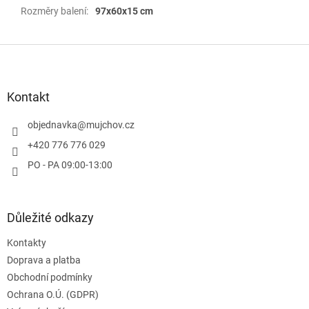
Rozměry balení
:
97x60x15 cm
Z
á
p
a
Kontakt
t
í
objednavka
@
mujchov.cz
+420 776 776 029
PO - PA 09:00-13:00
Důležité odkazy
Kontakty
Doprava a platba
Obchodní podmínky
Ochrana O.Ú. (GDPR)