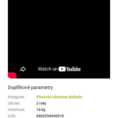
Doplňkové parametry
Kategorie
:
Plastové odchovny drůbeže
Záruka
:
2 roky
Hmotnost
:
16 kg
EAN
:
8682258040018