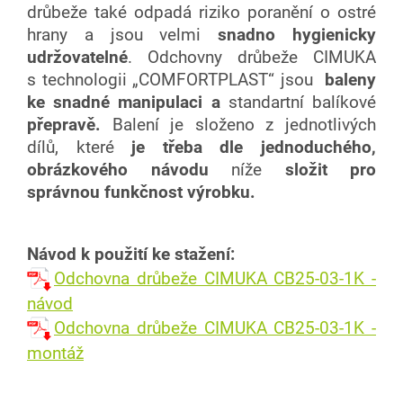
drůbeže také odpadá riziko poranění o ostré
hrany a jsou velmi
snadno hygienicky
udržovatelné
. Odchovny drůbeže CIMUKA
s technologii „COMFORTPLAST“ jsou
baleny
ke snadné manipulaci
a
standartní balíkové
přepravě.
Balení je složeno z jednotlivých
dílů, které
je třeba dle jednoduchého,
obrázkového návodu
níže
složit pro
správnou funkčnost výrobku.
Návod k použití ke stažení:
Odchovna drůbeže CIMUKA CB25-03-1K -
návod
Odchovna drůbeže CIMUKA CB25-03-1K -
montáž