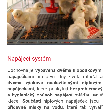
Napájecí systém
Odchovna je
vybavena dvěma kloboukovými
napáječkami
pro první dny života mláďat
a
dvěma výškově nastavitelnými niplovými
napáječkami
, které poskytují
bezproblémový
a hygienický způsob napájení
mláďat uvnitř
klece.
Součástí
niplových napáječek jsou i
přídavné misky na vodu
, které tak vytváří