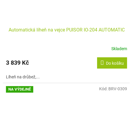
Automatická líheň na vejce PUISOR IO-204 AUTOMATIC
Skladem
3 839 Kč
Do košíku
Líheň na drůbež,...
Kód:
BRV-0309
NA VÝDEJNĚ