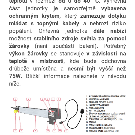
teplotu
v rozmezí
od 0 do 40° C
. Výhřevná
část jednotky
je
samozřejmě
vybavena
ochranným krytem,
který
zamezuje dotyku
mláďat s topnými kabely
a nehrozí riziko
popálení. Ohřevná jednotka
dále nabízí
možnost
stabilního zdroje světla za pomoci
žárovky
(není součástí balení). Potřebný
výkon žárovky
se stanovuje
v závislosti na
teplotě v místnosti
, kde bude odchovna
drůbeže umístěna a
nesmí být vyšší než
75W.
Bližší informace naleznete v návodu
níže.