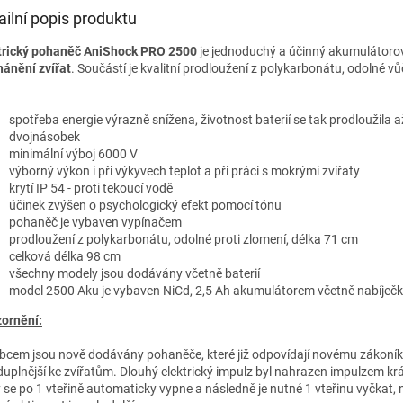
ailní popis produktu
trický pohaněč AniShock PRO 2500
je
jednoduchý a účinný akumulátorový
ánění zvířat
. Součástí je kvalitní prodloužení z polykarbonátu, odolné vů
spotřeba energie výrazně snížena, životnost baterií se tak prodloužila a
dvojnásobek
minimální výboj 6000 V
výborný výkon i při výkyvech teplot a při práci s mokrými zvířaty
krytí IP 54 - proti tekoucí vodě
účinek zvýšen o psychologický efekt pomocí tónu
pohaněč je vybaven vypínačem
prodloužení z polykarbonátu, odolné proti zlomení, délka 71 cm
celková délka 98 cm
všechny modely jsou dodávány včetně baterií
model 2500 Aku je vybaven NiCd, 2,5 Ah akumulátorem včetně nabíječ
ornění:
bcem jsou nově dodávány pohaněče, které již odpovídají novému zákoník
duplnější ke zvířatům. Dlouhý elektrický impulz byl nahrazen impulzem kr
ý se po 1 vteřině automaticky vypne a následně je nutné 1 vteřinu vyčkat, n