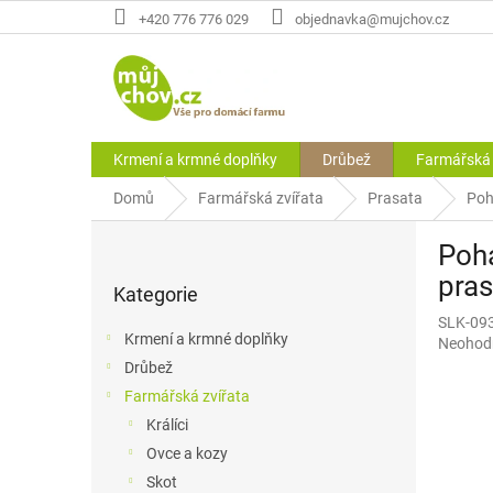
Přejít
+420 776 776 029
objednavka@mujchov.cz
na
obsah
Krmení a krmné doplňky
Drůbež
Farmářská 
Domů
Farmářská zvířata
Prasata
Poh
P
Poha
o
Přeskočit
s
pras
Kategorie
kategorie
t
SLK-09
r
Krmení a krmné doplňky
Průměr
Neohod
a
hodnoce
Drůbež
n
produkt
Farmářská zvířata
n
je
í
Králíci
0,0
p
z
Ovce a kozy
5
a
Skot
hvězdič