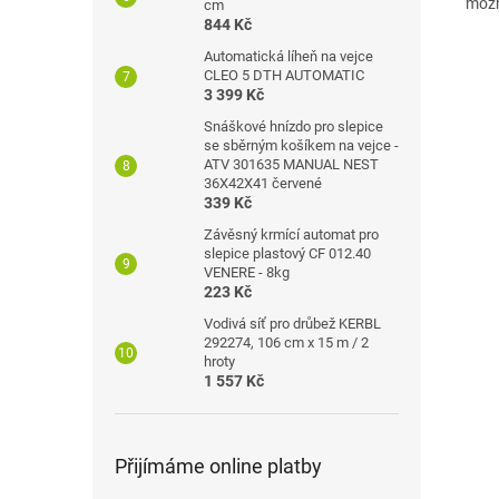
možn
cm
844 Kč
Automatická líheň na vejce
CLEO 5 DTH AUTOMATIC
3 399 Kč
Snáškové hnízdo pro slepice
se sběrným košíkem na vejce -
ATV 301635 MANUAL NEST
36X42X41 červené
339 Kč
Závěsný krmící automat pro
slepice plastový CF 012.40
VENERE - 8kg
223 Kč
Vodivá síť pro drůbež KERBL
292274, 106 cm x 15 m / 2
hroty
1 557 Kč
Přijímáme online platby