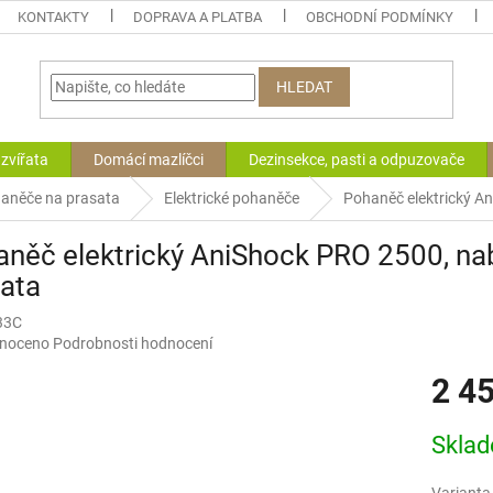
KONTAKTY
DOPRAVA A PLATBA
OBCHODNÍ PODMÍNKY
HLEDAT
zvířata
Domácí mazlíčci
Dezinsekce, pasti a odpuzovače
aněče na prasata
Elektrické pohaněče
Pohaněč elektrický An
něč elektrický AniShock PRO 2500, nabí
ata
33C
né
noceno
Podrobnosti hodnocení
ní
2 4
u
Měrná
Skla
cena:
ek.