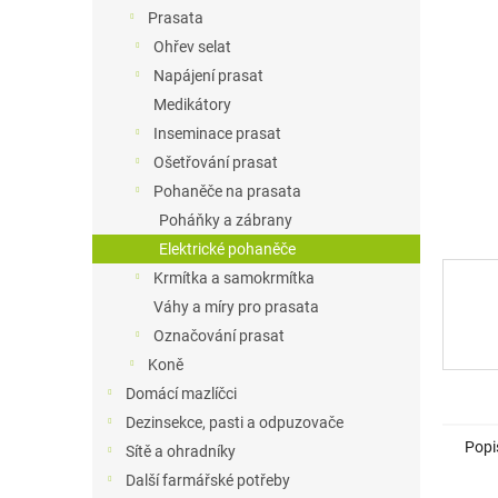
n
Prasata
e
Ohřev selat
l
Napájení prasat
Medikátory
Inseminace prasat
Ošetřování prasat
Pohaněče na prasata
Poháňky a zábrany
Elektrické pohaněče
Krmítka a samokrmítka
Váhy a míry pro prasata
Označování prasat
Koně
Domácí mazlíčci
Dezinsekce, pasti a odpuzovače
Popi
Sítě a ohradníky
Další farmářské potřeby