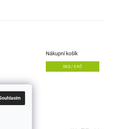
Nákupní košík
0
KS /
0 KČ
Souhlasím