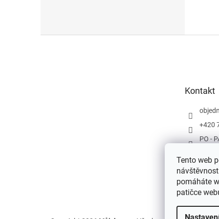
Z
á
p
a
t
Kontakt
í
objed
+420 
PO - P
Tento web po
návštěvnost
pomáháte we
patičce web
Nastaven