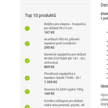
Det
Elek
Top 10 produktů
k
poh
Bidýlko pro slepice - houpačka
pro drůbež 39 x 5 cm
167 Kč
Acariflash 500 ml, přírodní
repelent proti čmelíkům
295 Kč
Barelová napáječka pro drůbež
RIVER SYSTEMS BD 141 - 30 l,
zinkovaná
865 Kč
Plováková napáječka s
barelem GAUN 71090 - 20 l
1 355 Kč
Upoz
Nosnice KLASIK sypká 10Kg
169 Kč
Výro
ohle
Krmítko nášlapné pro drůbež
kter
nízké oboustranné, pozink, 40