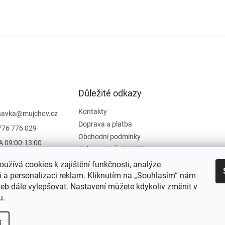
Důležité odkazy
Kontakty
navka
@
mujchov.cz
Doprava a platba
776 776 029
Obchodní podmínky
A 09:00-13:00
Ochrana O.Ú. (GDPR)
Vrácení zboží
užívá cookies k zajištění funkčnosti, analýze
Hodnocení obchodu
i a personalizaci reklam. Kliknutím na „Souhlasím“ nám
b dále vylepšovat. Nastavení můžete kdykoliv změnit v
Moje objednávka
u.
í