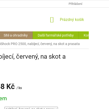
OCHRANA O.Ú. (GDPR)
VRÁCENÍ ZBOŽÍ
Přihlášení
HODNOCENÍ OBCHODU
NÁKUPNÍ
Prázdný košík
KOŠÍK
Sítě a ohradníky
Další farmářské potřeby
Kontakty
iShock PRO 2500, nabíjecí, červený, na skot a prasata
jecí, červený, na skot a
58 Kč
/ ks
dem