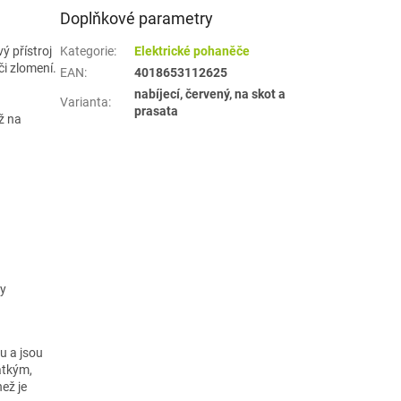
Doplňkové parametry
 přístroj
Kategorie
:
Elektrické pohaněče
či zlomení.
EAN
:
4018653112625
nabíjecí, červený, na skot a
Varianta
:
prasata
ž na
ky
u a jsou
átkým,
ež je