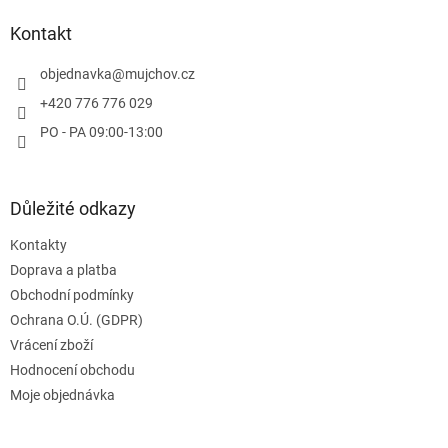
p
a
Kontakt
t
í
objednavka
@
mujchov.cz
+420 776 776 029
PO - PA 09:00-13:00
Důležité odkazy
Kontakty
Doprava a platba
Obchodní podmínky
Ochrana O.Ú. (GDPR)
Vrácení zboží
Hodnocení obchodu
Moje objednávka