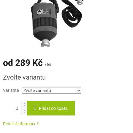
od
289 Kč
/ ks
Měrná
Zvolte variantu
cena:
Varianta
Přidat do košíku
Detailní informace