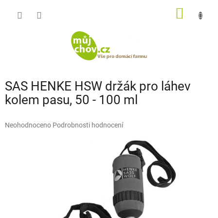
Přejít
NÁKUP
na
obsah
KOŠÍK
SAS HENKE HSW držák pro láhev
kolem pasu, 50 - 100 ml
Průměrné
Neohodnoceno
Podrobnosti hodnocení
hodnocení
produktu
je
0,0
z
5
hvězdiček.