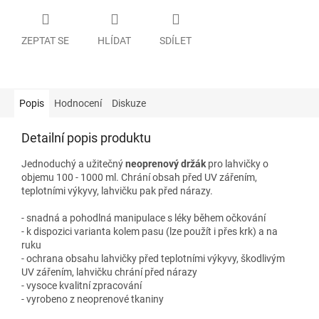
ZEPTAT SE
HLÍDAT
SDÍLET
Popis
Hodnocení
Diskuze
Detailní popis produktu
Jednoduchý a užitečný
neoprenový držák
pro lahvičky o
objemu 100 - 1000 ml. Chrání obsah před UV zářením,
teplotními výkyvy, lahvičku pak před nárazy.
- snadná a pohodlná manipulace s léky během očkování
- k dispozici varianta kolem pasu (lze použít i přes krk) a na
ruku
- ochrana obsahu lahvičky před teplotními výkyvy, škodlivým
UV zářením, lahvičku chrání před nárazy
- vysoce kvalitní zpracování
- vyrobeno z neoprenové tkaniny