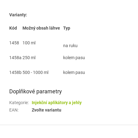
Varianty:
Kód
Možný obsah láhve
Typ
1458
100 ml
na ruku
1458a
250 ml
kolem pasu
1458b
500 - 1000 ml
kolem pasu
Doplňkové parametry
Kategorie
:
Injekční aplikátory a jehly
EAN
:
Zvolte variantu
Z
á