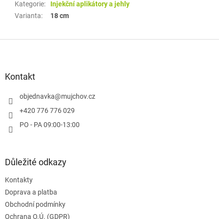
Kategorie
:
Injekční aplikátory a jehly
Varianta
:
18 cm
Z
á
p
a
Kontakt
t
í
objednavka
@
mujchov.cz
+420 776 776 029
PO - PA 09:00-13:00
Důležité odkazy
Kontakty
Doprava a platba
Obchodní podmínky
Ochrana O.Ú. (GDPR)