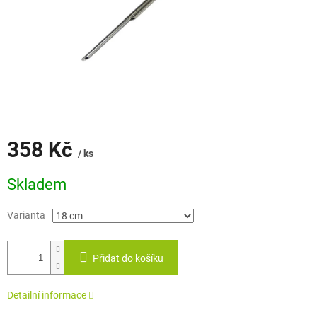
358 Kč
/ ks
Měrná
Skladem
cena:
Varianta
Přidat do košíku
Detailní informace