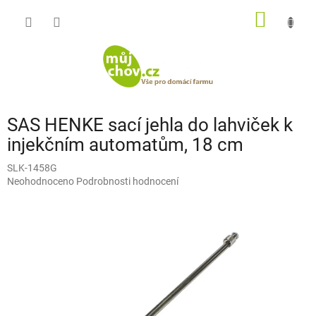
Přejít
NÁKUP
na
obsah
KOŠÍK
SAS HENKE sací jehla do lahviček k
injekčním automatům, 18 cm
SLK-1458G
Průměrné
Neohodnoceno
Podrobnosti hodnocení
hodnocení
produktu
je
0,0
z
5
hvězdiček.