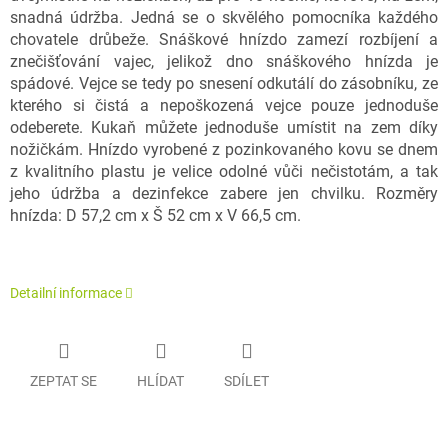
snadná údržba.
Jedná se o skvělého pomocníka každého
chovatele drůbeže. Snáškové hnízdo zamezí rozbíjení a
znečišťování vajec, jelikož dno snáškového hnízda je
spádové. Vejce se tedy po snesení odkutálí do zásobníku, ze
kterého si čistá a nepoškozená vejce pouze jednoduše
odeberete. Kukaň můžete jednoduše umístit na zem díky
nožičkám. Hnízdo vyrobené z pozinkovaného kovu se dnem
z kvalitního plastu je velice odolné vůči nečistotám, a tak
jeho údržba a dezinfekce zabere jen chvilku. Rozměry
hnízda: D 57,2 cm x Š 52 cm x V 66,5 cm.
Detailní informace
ZEPTAT SE
HLÍDAT
SDÍLET