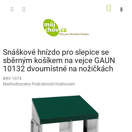
Přejít
NÁKUP
na
obsah
KOŠÍK
Snáškové hnízdo pro slepice se
sběrným košíkem na vejce GAUN
10132 dvoumístné na nožičkách
BRV-1074
Průměrné
Neohodnoceno
Podrobnosti hodnocení
hodnocení
produktu
je
0,0
z
5
hvězdiček.