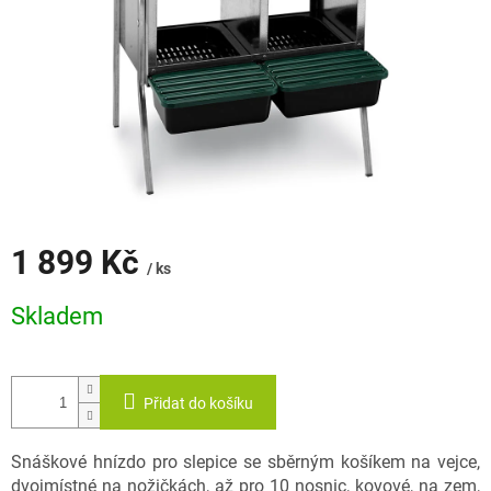
1 899 Kč
/ ks
Měrná
Skladem
cena:
Přidat do košíku
Snáškové hnízdo pro slepice se sběrným košíkem na vejce,
dvojmístné na nožičkách, až pro 10 nosnic, kovové, na zem,