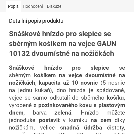
Popis
Hodnocení
Diskuze
Detailní popis produktu
Snáškové hnízdo pro slepice se
sběrným košíkem na vejce GAUN
10132 dvoumístné na nožičkách
Snáškové hnízdo
pro slepice
se
sběrným
košíkem na vejce dvoumístné na
nožičkách
,
kapacita až 10 nosnic
(5 nosnic
na jednu kukaň), dno hnízda je spádované,
vejce se samo odkutálí do sběrného
košíku
,
vyrobené
z pozinkovaného kovu s plastovým
dnem,
barva
zelená
. Hnízdo můžete
jednoduše
postavit
v kurníku
na zem
díky
nožičkám
,
velice
snadná údržba
čistoty,