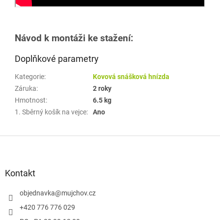
Návod k montáži ke stažení:
Doplňkové parametry
Kategorie
:
Kovová snášková hnízda
Záruka
:
2 roky
Hmotnost
:
6.5 kg
1. Sběrný košík na vejce
:
Ano
Z
á
p
a
Kontakt
t
í
objednavka
@
mujchov.cz
+420 776 776 029