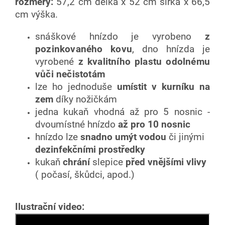
rozměry:
57,2 cm délka x 52 cm šířka x 66,5
cm výška.
snáškové hnízdo je vyrobeno
z
pozinkovaného kovu
, dno hnízda je
vyrobené
z kvalitního plastu odolnému
vůči nečistotám
lze ho jednoduše
umístit v kurníku na
zem
díky nožičkám
jedna kukaň vhodná až pro 5 nosnic -
dvoumístné hnízdo
až pro 10 nosnic
hnízdo lze
snadno
umýt vodou
či jinými
dezinfekčními prostředky
kukaň
chrání
slepice
před vnějšími vlivy
( počasí, škůdci, apod.)
Ilustrační video: