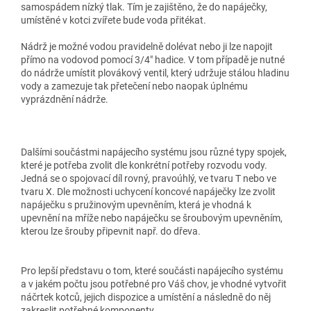
samospádem nízký tlak. Tím je zajištěno, že do napáječky,
umístěné v kotci zvířete bude voda přitékat.
Nádrž je možné vodou pravidelně dolévat nebo ji lze napojit
přímo na vodovod pomocí 3/4" hadice. V tom případě je nutné
do nádrže umístit plovákový ventil, který udržuje stálou hladinu
vody a zamezuje tak přetečení nebo naopak úplnému
vyprázdnění nádrže.
Dalšími součástmi napájecího systému jsou různé typy spojek,
které je potřeba zvolit dle konkrétní potřeby rozvodu vody.
Jedná se o spojovací díl rovný, pravoúhlý, ve tvaru T nebo ve
tvaru X. Dle možnosti uchycení koncové napáječky lze zvolit
napáječku s pružinovým upevněním, která je vhodná k
upevnění na mříže nebo napáječku se šroubovým upevněním,
kterou lze šrouby připevnit např. do dřeva.
Pro lepší představu o tom, které součásti napájecího systému
a v jakém počtu jsou potřebné pro Váš chov, je vhodné vytvořit
náčrtek kotců, jejich dispozice a umístění a následně do něj
zakreslit potřebné komponenty.