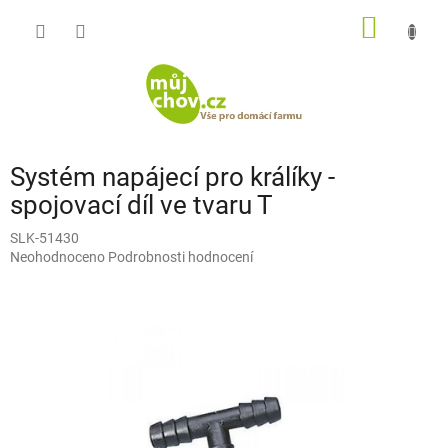
Přejít
NÁKUP
na
obsah
KOŠÍK
Systém napájecí pro králíky -
spojovací díl ve tvaru T
SLK-51430
Průměrné
Neohodnoceno
Podrobnosti hodnocení
hodnocení
produktu
je
0,0
z
5
hvězdiček.