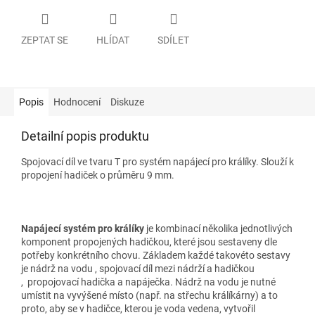
ZEPTAT SE
HLÍDAT
SDÍLET
Popis
Hodnocení
Diskuze
Detailní popis produktu
Spojovací díl ve tvaru T pro
systém napájecí pro králíky. Slouží k
propojení hadiček o průměru 9 mm.
Napájecí systém pro králíky
je kombinací několika jednotlivých
komponent propojených hadičkou, které jsou sestaveny dle
potřeby konkrétního chovu. Základem každé takovéto sestavy
je nádrž na vodu , spojovací díl mezi nádrží a hadičkou
, propojovací hadička a napáječka. Nádrž na vodu je nutné
umístit na vyvýšené místo (např. na střechu králíkárny) a to
proto, aby se v hadičce, kterou je voda vedena, vytvořil