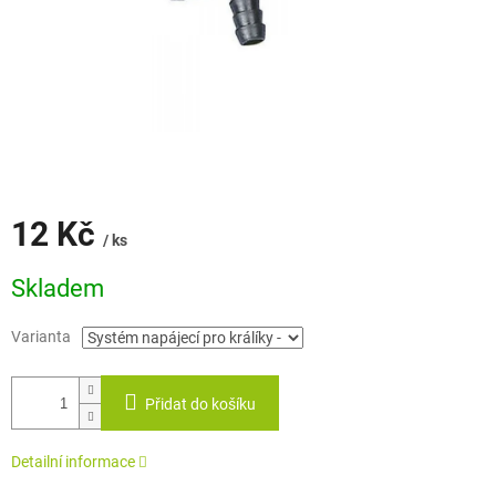
12 Kč
/ ks
Měrná
Skladem
cena:
Varianta
Přidat do košíku
Detailní informace