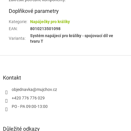
Doplňkové parametry
Kategorie
:
Napáječky pro králíky
EAN
:
8010213501098
Systém napájecí pro králíky - spojovací díl ve
Varianta
:
tvaru T
Z
á
p
a
Kontakt
t
í
objednavka
@
mujchov.cz
+420 776 776 029
PO - PA 09:00-13:00
Důležité odkazy