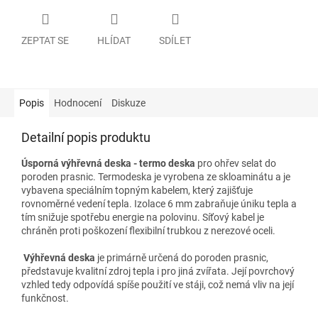
ZEPTAT SE
HLÍDAT
SDÍLET
Popis
Hodnocení
Diskuze
Detailní popis produktu
Úsporná výhřevná deska - termo deska
pro ohřev selat do
poroden prasnic. Termodeska je vyrobena ze skloaminátu a je
vybavena speciálním topným kabelem, který zajišťuje
rovnoměrné vedení tepla. Izolace 6 mm zabraňuje úniku tepla a
tím snižuje spotřebu energie na polovinu. Síťový kabel je
chráněn proti poškození flexibilní trubkou z nerezové oceli.
Výhřevná deska
je primárně určená do poroden prasnic,
představuje kvalitní zdroj tepla i pro jiná zvířata. Její povrchový
vzhled tedy odpovídá spíše použití ve stáji, což nemá vliv na její
funkčnost.