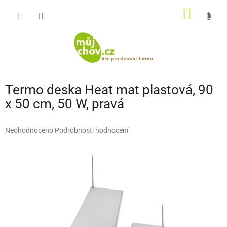
Přejít
NÁKUP
na
obsah
KOŠÍK
Termo deska Heat mat plastová, 90
x 50 cm, 50 W, pravá
Průměrné
Neohodnoceno
Podrobnosti hodnocení
hodnocení
produktu
je
0,0
z
5
hvězdiček.