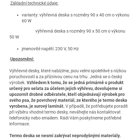
Základní technické údaje:
varianty: výhřevná deska s rozměry 90 x 40 cm o výkonu
60 W
výhřevná deska s rozměry 90 x 50 cm o výkonu
50 W
jmenovité napětí: 230 V, 50 Hz
Upozornění:
Výhřevné desky, které nabízíme, jsou velmi spolehlivé s nízkou
poruchovostí a za příznivou cenu na trhu. Jedná se o český
výrobek.
Vzhledem k tomu, že se jedná primárně o produkt
určený pro selata za účelem jejich výhřevu, dovolujeme si
upozornit drobné odběratele, kteří objednávají výrobek pro
svého psa, že povrchový materiál, ze kterého je termo deska
vyrobena, je surový laminát.
V případě, že potřebujete poradit
při výběru vhodné termo desky, neváhejte nás kontaktovat
telefonicky nebo emailem. Rádi Vám poskytneme potřebné
informace.
Termo deska se nesmí zakrývat neprodyšnými materiály.