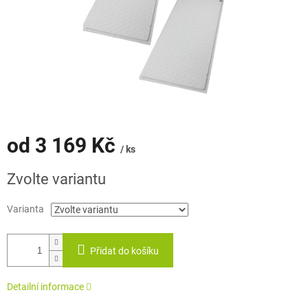
od
3 169 Kč
/ ks
Měrná
Zvolte variantu
cena:
Varianta
Přidat do košíku
Detailní informace