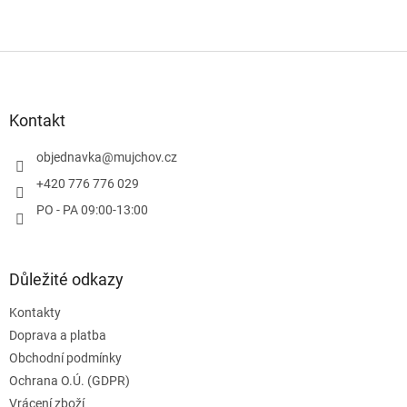
Z
á
p
a
Kontakt
t
í
objednavka
@
mujchov.cz
+420 776 776 029
PO - PA 09:00-13:00
Důležité odkazy
Kontakty
Doprava a platba
Obchodní podmínky
Ochrana O.Ú. (GDPR)
Vrácení zboží