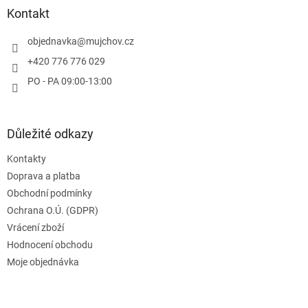
a
Kontakt
t
í
objednavka
@
mujchov.cz
+420 776 776 029
PO - PA 09:00-13:00
Důležité odkazy
Kontakty
Doprava a platba
Obchodní podmínky
Ochrana O.Ú. (GDPR)
Vrácení zboží
Hodnocení obchodu
Moje objednávka