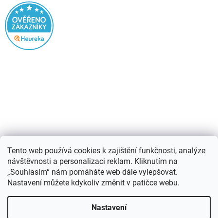
Nákupní košík
Tento web používá cookies k zajištění funkčnosti, analýze
návštěvnosti a personalizaci reklam. Kliknutím na
0
KS /
0 KČ
„Souhlasím“ nám pomáháte web dále vylepšovat.
Nastavení můžete kdykoliv změnit v patičce webu.
Vytvořil Shoptet
Nastavení