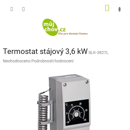
Přejít
NÁKUP
na
obsah
KOŠÍK
Termostat stájový 3,6 kW
SLK-3827L
Průměrné
Neohodnoceno
Podrobnosti hodnocení
hodnocení
produktu
je
0,0
z
5
hvězdiček.