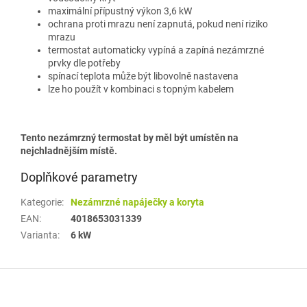
maximální přípustný výkon 3,6 kW
ochrana proti mrazu není zapnutá, pokud není riziko
mrazu
termostat automaticky vypíná a zapíná nezámrzné
prvky dle potřeby
spínací teplota může být libovolně nastavena
lze ho použít v kombinaci s topným kabelem
Tento nezámrzný termostat by měl být umístěn na
nejchladnějším místě.
Doplňkové parametry
Kategorie
:
Nezámrzné napáječky a koryta
EAN
:
4018653031339
Varianta
:
6 kW
Z
á
p