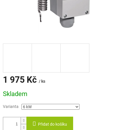
1 975 Kč
/ ks
Měrná
Skladem
cena:
Varianta
Přidat do košíku