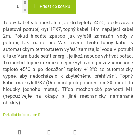
Přidat do košíku
Topný kabel s termostatem, až do teploty -45°C, pro kovová i
plastová potrubí, krytí IPX7, topný kabel 14m, napájecí kabel
2m. Pokud hledáte způsob jak vyřešit zamrzání vody v
potrubí, tak máme pro Vás řešení. Tento topný kabel s
automatickým termostatem vyřeší zamrzající vodu v potrubí
a také Vám bude šetřit energii, jelikož nebude vyhřívat pořád.
Termostat topného kabelu sepne vyhřívání při zaznamenané
teplotě +5°C a po dosažení teploty +13°C se automaticky
vypne, aby nedocházelo k zbytečnému přehřívání. Topný
kabel má krytí IPX7 (Odolnost proti ponoření na 30 minut do
hloubky jednoho metru). Třída mechanické pevnosti M1
(nepoužívejte na okapy a jiné mechanicky namáhané
objekty).
Detailní informace