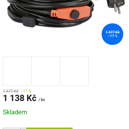
1 377 Kč
–17 %
1 377 Kč
–17 %
1 138 Kč
/ ks
Měrná
Skladem
cena: