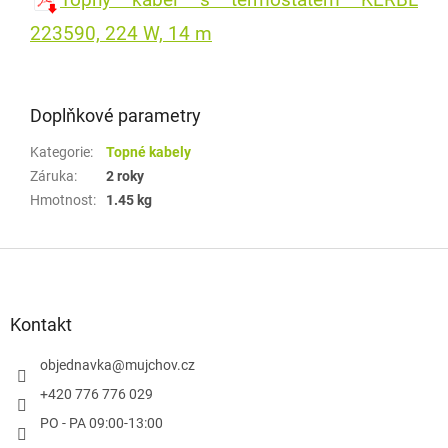
Topný kabel s termostatem KERBL
223590, 224 W, 14 m
Doplňkové parametry
Kategorie
:
Topné kabely
Záruka
:
2 roky
Hmotnost
:
1.45 kg
Z
á
p
a
Kontakt
t
í
objednavka
@
mujchov.cz
+420 776 776 029
PO - PA 09:00-13:00