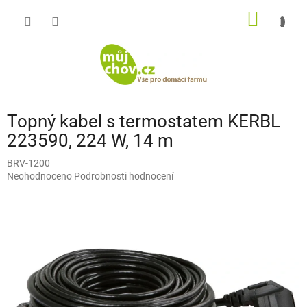
Přejít
NÁKUP
na
obsah
KOŠÍK
Topný kabel s termostatem KERBL
223590, 224 W, 14 m
BRV-1200
Průměrné
Neohodnoceno
Podrobnosti hodnocení
hodnocení
produktu
je
0,0
z
5
hvězdiček.