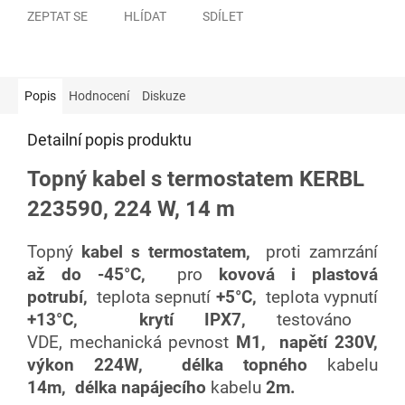
ZEPTAT SE
HLÍDAT
SDÍLET
Popis
Hodnocení
Diskuze
Detailní popis produktu
Topný kabel s termostatem KERBL
223590, 224 W, 14 m
Topný
kabel s termostatem,
proti zamrzání
až do -45°C,
pro
kovová i plastová
potrubí,
teplota sepnutí
+5°C,
teplota vypnutí
+13°C,
krytí IPX7,
testováno
VDE,
mechanická pevnost
M1, napětí 230V,
výkon 224W,
délka topného
kabelu
14m,
délka napájecího
kabelu
2m.