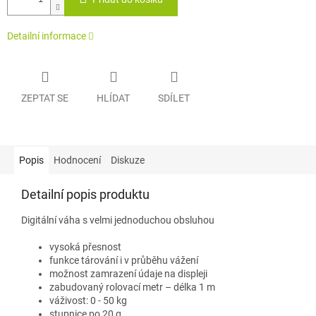
Detailní informace
ZEPTAT SE
HLÍDAT
SDÍLET
Popis
Hodnocení
Diskuze
Detailní popis produktu
Digitální váha s velmi jednoduchou obsluhou
vysoká přesnost
funkce tárování i v průběhu vážení
možnost zamrazení údaje na displeji
zabudovaný rolovací metr – délka 1 m
váživost: 0 - 50 kg
stupnice po 20 g