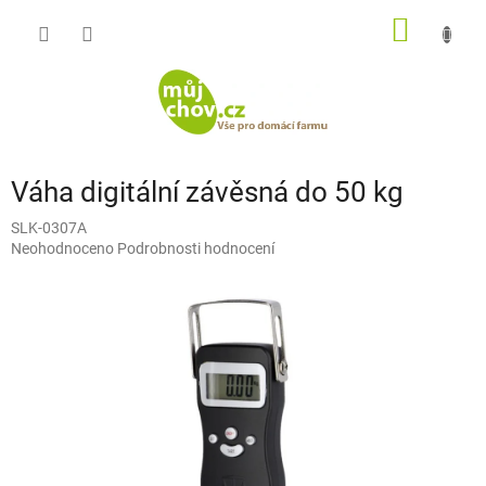
Přejít
NÁKUP
na
obsah
KOŠÍK
Váha digitální závěsná do 50 kg
SLK-0307A
Průměrné
Neohodnoceno
Podrobnosti hodnocení
hodnocení
produktu
je
0,0
z
5
hvězdiček.