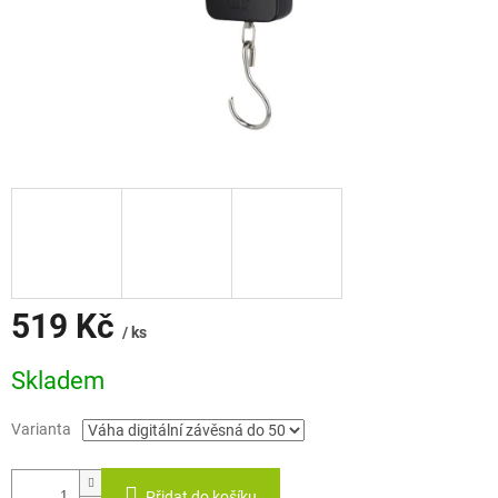
519 Kč
/ ks
Měrná
Skladem
cena:
Varianta
Přidat do košíku