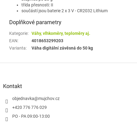
třída přesnosti: II
součástí jsou baterie 2 x 3 V - CR2032 Lithium
Doplňkové parametry
Kategorie
:
Váhy, vlhkoměry, teploměry aj.
EAN
:
4018653299203
Varianta
:
Váha digitální závěsná do 50 kg
Z
á
p
a
Kontakt
t
í
objednavka
@
mujchov.cz
+420 776 776 029
PO - PA 09:00-13:00