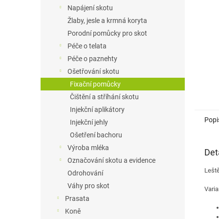
n
Napájení skotu
e
Žlaby, jesle a krmná koryta
l
Porodní pomůcky pro skot
Péče o telata
Péče o paznehty
Ošetřování skotu
Fixační pomůcky
Čištění a stříhání skotu
Injekční aplikátory
Popi
Injekční jehly
Ošetření bachoru
Výroba mléka
Det
Označování skotu a evidence
Leště
Odrohování
Váhy pro skot
Varia
Prasata
Koně