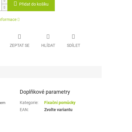
Přidat do košíku
informace
ZEPTAT SE
HLÍDAT
SDÍLET
Doplňkové parametry
Kategorie
:
Fixační pomůcky
ězem
EAN
:
Zvolte variantu