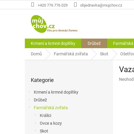
Přejít
+420 776 776 029
objednavka@mujchov.cz
na
obsah
Krmení a krmné doplňky
Drůbež
Farmářská 
Domů
Farmářská zvířata
Skot
Ošetřo
P
Vazá
o
Přeskočit
s
Průměr
Kategorie
Neohod
kategorie
t
hodnoce
r
produkt
Krmení a krmné doplňky
a
je
Drůbež
n
0,0
z
Farmářská zvířata
n
5
í
Králíci
hvězdič
p
Ovce a kozy
a
Skot