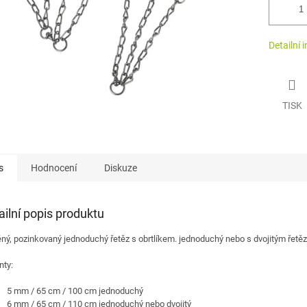
Detailní 
TISK
s
Hodnocení
Diskuze
ailní popis produktu
ný, pozinkovaný jednoduchý řetěz s obrtlíkem. jednoduchý nebo s dvojitým řet
nty:
5 mm / 65 cm / 100 cm jednoduchý
6 mm / 65 cm / 110 cm jednoduchý nebo dvojitý