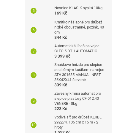
Nosnice KLASIK sypká 10Kg
169 Kč
Krmítko nášlapné pro drůbež
nízké oboustranné, pozink, 40
cm
844 Kč
Automatická líheň na vejce
CLEO 5 DTH AUTOMATIC
3 399 Kč
Snáškové hnízdo pro slepice
se sběrným košíkem na vejce -
ATV 301635 MANUAL NEST
36X42X41 červené
339 Kč
Závěsný krmící automat pro
slepice plastový CF 012.40
VENERE - 8kg
223 Kč
Vodivá síť pro drůbež KERBL
292274, 106 cm x 15 m / 2
hroty
1 557 Kč