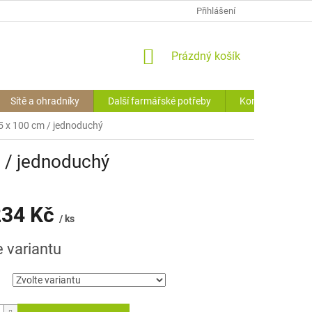
OCHRANA O.Ú. (GDPR)
VRÁCENÍ ZBOŽÍ
Přihlášení
HODNOCENÍ OBCHODU
NÁKUPNÍ
Prázdný košík
KOŠÍK
Sítě a ohradníky
Další farmářské potřeby
Kontakty
65 x 100 cm / jednoduchý
m / jednoduchý
34 Kč
/ ks
e variantu