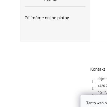
Přijímáme online platby
Z
á
p
a
t
Kontakt
í
objed
+420 
PO - P
Tento web po