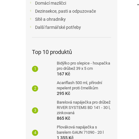
Domácí mazlíčci
Dezinsekce, pasti a odpuzovače
Sítě a ohradníky
Další farmářské potřeby
Top 10 produktů
Bidýlko pro slepice - houpačka
pro drůbež 39 x 5 cm
167 Kč
Acariflash 500 ml, přírodní
repelent proti čmelíkům
295 Kč
Barelová napáječka pro drůbež
RIVER SYSTEMS BD 141 - 30 l,
zinkovaná
865 Kč
Plováková napáječka s
barelem GAUN 71090 - 20 l
1 355 Kč