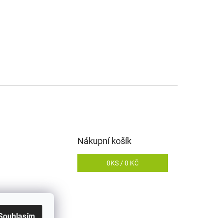
Nákupní košík
0
KS /
0 KČ
Souhlasím