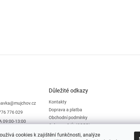
Důležité odkazy
Kontakty
navka
@
mujchov.cz
Doprava a platba
776 776 029
Obchodní podmínky
A 09:00-13:00
Ochrana O.Ú. (GDPR)
Vrácení zboží
užívá cookies k zajištění funkčnosti, analýze