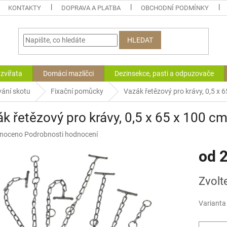
KONTAKTY
DOPRAVA A PLATBA
OBCHODNÍ PODMÍNKY
HLEDAT
zvířata
Domácí mazlíčci
Dezinsekce, pasti a odpuzovače
vání skotu
Fixační pomůcky
Vazák řetězový pro krávy, 0,5 x 
k řetězový pro krávy, 0,5 x 65 x 100 c
né
noceno
Podrobnosti hodnocení
ní
od
2
u
Měrná
Zvolt
cena:
ek.
Varianta