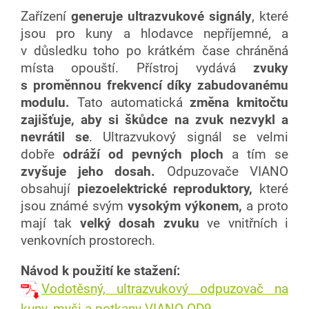
Zařízení
generuje ultrazvukové signály
, které
jsou pro kuny a hlodavce nepříjemné, a
v důsledku toho po krátkém čase chráněná
místa opouští. Přístroj vydává
zvuky
s proměnnou frekvencí díky zabudovanému
modulu.
Tato automatická
změna kmitočtu
zajišťuje, aby si škůdce na zvuk nezvykl a
nevrátil se
. Ultrazvukový signál se velmi
dobře
odráží od pevných ploch
a tím se
zvyšuje jeho dosah.
Odpuzovače VIANO
obsahují
piezoelektrické reproduktory,
které
jsou známé svým
vysokým výkonem,
a proto
mají tak
velký dosah zvuku
ve vnitřních i
venkovních prostorech.
Návod k použití ke stažení:
Vodotěsný, ultrazvukový odpuzovač na
kuny, myši a potkany VIANO OD9