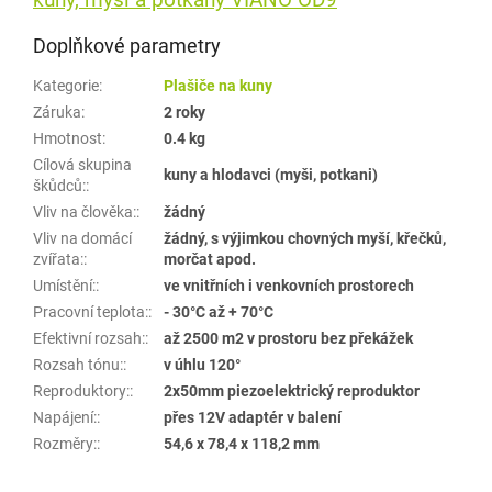
Doplňkové parametry
Kategorie
:
Plašiče na kuny
Záruka
:
2 roky
Hmotnost
:
0.4 kg
Cílová skupina
kuny a hlodavci (myši, potkani)
škůdců:
:
Vliv na člověka:
:
žádný
Vliv na domácí
žádný, s výjimkou chovných myší, křečků,
zvířata:
:
morčat apod.
Umístění:
:
ve vnitřních i venkovních prostorech
Pracovní teplota:
:
- 30°C až + 70°C
Efektivní rozsah:
:
až 2500 m2 v prostoru bez překážek
Rozsah tónu:
:
v úhlu 120°
Reproduktory:
:
2x50mm piezoelektrický reproduktor
Napájení:
:
přes 12V adaptér v balení
Rozměry:
:
54,6 x 78,4 x 118,2 mm