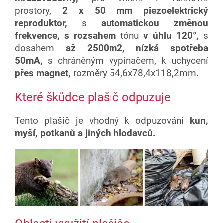
prostory,
2 x 50 mm piezoelektrický
reproduktor,
s
automatickou změnou
frekvence,
s rozsahem
tónu
v úhlu
120°,
s
dosahem
až 2500m2,
nízká spotřeba
50mA,
s chráněným vypínačem, k uchycení
přes magnet,
rozměry 54,6x78,4x118,2mm.
Které škůdce plašič odpuzuje
Tento plašič je vhodný k odpuzování
kun,
myší, potkanů a jiných hlodavců.