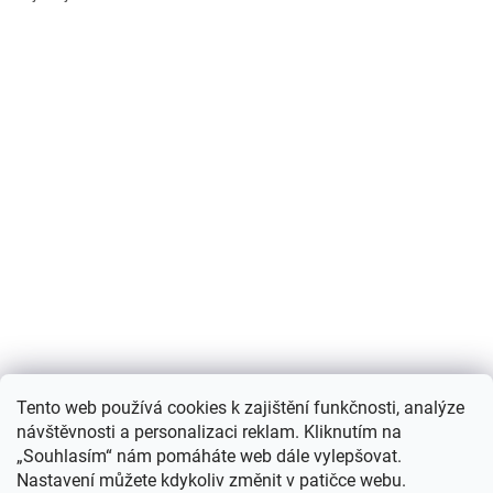
Nákupní košík
Tento web používá cookies k zajištění funkčnosti, analýze
návštěvnosti a personalizaci reklam. Kliknutím na
0
KS /
0 KČ
„Souhlasím“ nám pomáháte web dále vylepšovat.
Nastavení můžete kdykoliv změnit v patičce webu.