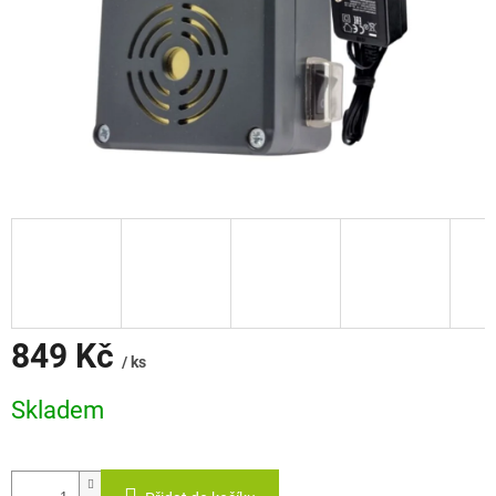
849 Kč
/ ks
Měrná
Skladem
cena: