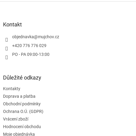
Z
á
p
a
Kontakt
t
í
objednavka
@
mujchov.cz
+420 776 776 029
PO - PA 09:00-13:00
Důležité odkazy
Kontakty
Doprava a platba
Obchodní podmínky
Ochrana O.Ú. (GDPR)
Vrácení zboží
Hodnocení obchodu
Moje objednávka