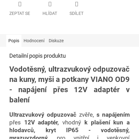
ZEPTAT SE
HLÍDAT
SDÍLET
Popis
Hodnocení
Diskuze
Detailní popis produktu
Vodotěsný, ultrazvukový odpuzovač
na kuny, myši a potkany VIANO OD9
- napájení přes 12V adaptér v
balení
Ultrazvukový odpuzovač
zvěře,
s napájením
přes
12V adaptér,
vhodný
k plašení kun a
hlodavců,
kryt IP65 - vodotěsný,
mrazuvzdorný,
pro vnitřní i venkovní