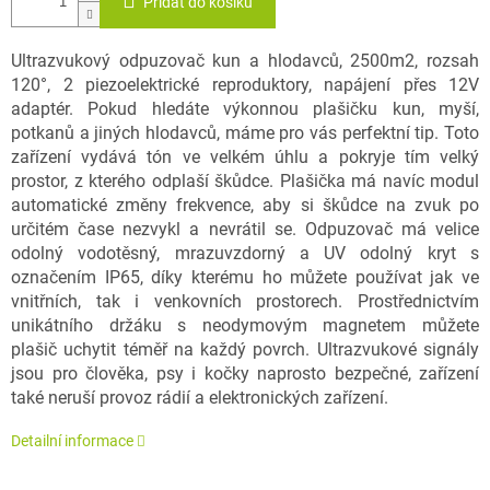
Přidat do košíku
Ultrazvukový odpuzovač kun a hlodavců, 2500m2, rozsah
120°, 2 piezoelektrické reproduktory, napájení přes 12V
adaptér. Pokud hledáte výkonnou plašičku kun, myší,
potkanů a jiných hlodavců, máme pro vás perfektní tip. Toto
zařízení vydává tón ve velkém úhlu a pokryje tím velký
prostor, z kterého odplaší škůdce. Plašička má navíc modul
automatické změny frekvence, aby si škůdce na zvuk po
určitém čase nezvykl a nevrátil se. Odpuzovač má velice
odolný vodotěsný, mrazuvzdorný a UV odolný kryt s
označením IP65, díky kterému ho můžete používat jak ve
vnitřních, tak i venkovních prostorech. Prostřednictvím
unikátního držáku s neodymovým magnetem můžete
plašič uchytit téměř na každý povrch. Ultrazvukové signály
jsou pro člověka, psy i kočky naprosto bezpečné, zařízení
také neruší provoz rádií a elektronických zařízení.
Detailní informace