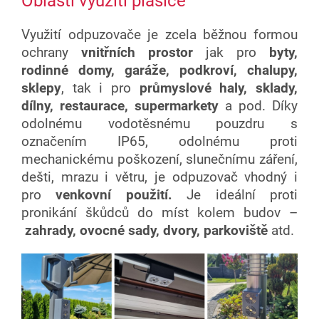
Oblasti využití plašiče
Využití odpuzovače je zcela běžnou formou
ochrany
vnitřních prostor
jak pro
byty,
rodinné domy,
garáže, podkroví, chalupy,
sklepy
, tak i pro
průmyslové haly, sklady,
dílny, restaurace, supermarkety
a pod. Díky
odolnému vodotěsnému pouzdru s
označením IP65, odolnému proti
mechanickému poškození, slunečnímu záření,
dešti, mrazu i větru, je odpuzovač vhodný i
pro
venkovní použití.
Je ideální proti
pronikání škůdců do míst kolem budov –
zahrady, ovocné sady, dvory, parkoviště
atd.