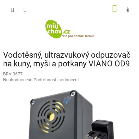
Přejít
NÁKUP
na
obsah
KOŠÍK
Vodotěsný, ultrazvukový odpuzovač
na kuny, myši a potkany VIANO OD9
BRV-0677
Průměrné
Neohodnoceno
Podrobnosti hodnocení
hodnocení
produktu
je
0,0
z
5
hvězdiček.