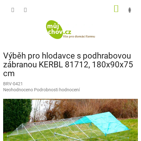
Přejít
NÁKUP
na
obsah
KOŠÍK
Výběh pro hlodavce s podhrabovou
zábranou KERBL 81712, 180x90x75
cm
BRV-0421
Průměrné
Neohodnoceno
Podrobnosti hodnocení
hodnocení
produktu
je
0,0
z
5
hvězdiček.