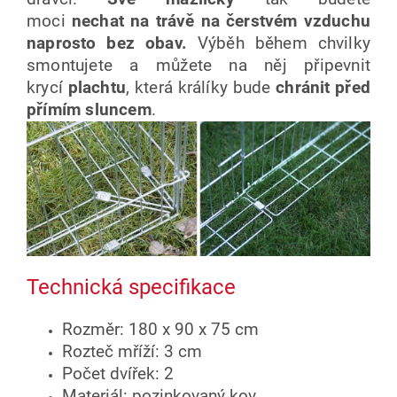
moci
nechat
na trávě na čerstvém vzduchu
naprosto bez obav.
Výběh během chvilky
smontujete a můžete na něj připevnit
krycí
plachtu
, která králíky bude
chránit před
přímím sluncem
.
Technická specifikace
Rozměr: 180 x 90 x 75 cm
Rozteč mříží: 3 cm
Počet dvířek: 2
Materiál: pozinkovaný kov