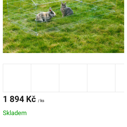
1 894 Kč
/ ks
Měrná
Skladem
cena: