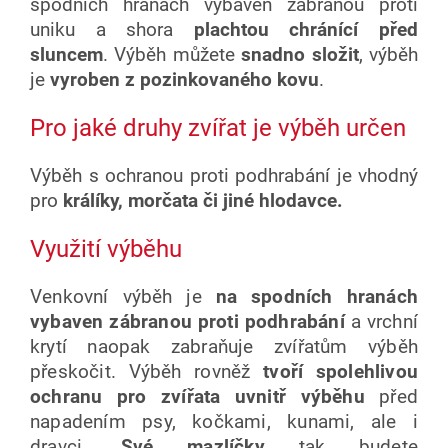
spodních hranách vybaven zábranou proti
uniku a shora
plachtou chránící před
sluncem
. Výběh můžete
snadno složit
, výběh
je
vyroben z pozinkovaného kovu
.
Pro jaké druhy zvířat je výběh určen
Výběh s ochranou proti podhrabání je vhodný
pro
králíky, morčata či jiné hlodavce.
Využití výběhu
Venkovní výběh je
na spodních hranách
vybaven zábranou proti podhrabání
a vrchní
krytí naopak zabraňuje zvířatům výběh
přeskočit. Výběh rovněž
tvoří spolehlivou
ochranu pro zvířata uvnitř výběhu
před
napadením psy, kočkami, kunami, ale i
dravci.
Své mazlíčky
tak budete