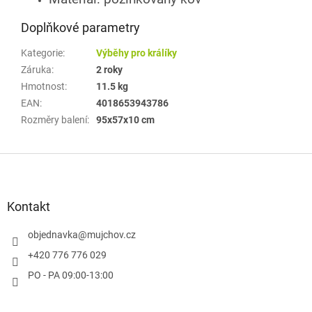
Doplňkové parametry
Kategorie
:
Výběhy pro králíky
Záruka
:
2 roky
Hmotnost
:
11.5 kg
EAN
:
4018653943786
Rozměry balení
:
95x57x10 cm
Z
á
p
a
Kontakt
t
í
objednavka
@
mujchov.cz
+420 776 776 029
PO - PA 09:00-13:00