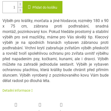
Přidat do košíku
Výběh pro králíky, morčata a jiné hlodavce, rozměry 180 x 90
x 75 cm, zábrana proti podhrabání, snadná
montáž, pozinkovaný kov. Pokud hledáte prostorný a stabilní
výběh pro své mazlíčky, máme pro Vás skvělý tip. Klecový
výběh je na spodních hranách vybaven zábranou proti
podhrabání. Vrchní krytí zabraňuje zvířatům výběh přeskočit
a rovněž tvoří spolehlivou ochranu pro zvířata uvnitř výběhu
před napadením psy, kočkami, kunami, ale i dravci. Výběh
můžete na zahradě jednoduše sestavit. Výběh je vybaven
ochrannou plachtou, která králíky bude chránit před přímím
sluncem. Výběh vyrobený z pozinkovaného kovu Vám bude
dělat radost po dlouhá léta.
Detailní informace