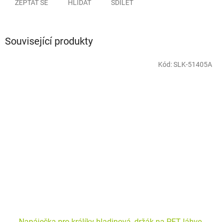
ZEPTAT SE
HLÍDAT
SDÍLET
Související produkty
Kód:
SLK-51405A
Napáječka pro králíky hladinová, držák na PET láhve,