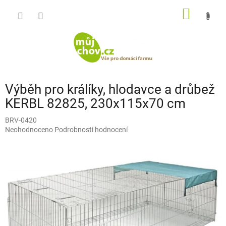
Přejít
NÁKUP
na
obsah
KOŠÍK
Výběh pro králíky, hlodavce a drůbež
KERBL 82825, 230x115x70 cm
BRV-0420
Průměrné
Neohodnoceno
Podrobnosti hodnocení
hodnocení
produktu
je
0,0
z
5
hvězdiček.