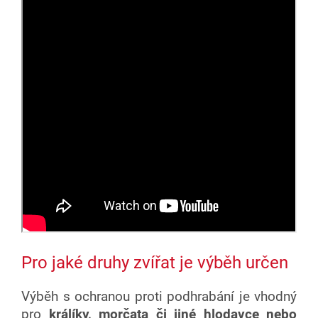
Pro jaké druhy zvířat je výběh určen
Výběh s ochranou proti podhrabání je vhodný
pro
králíky, morčata či jiné hlodavce nebo