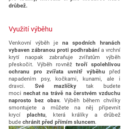
drůbež.
Využití výběhu
Venkovní výběh je
na spodních hranách
vybaven zábranou proti podhrabání
a vrchní
krytí naopak zabraňuje zvířatům výběh
přeskočit. Výběh rovněž
tvoří spolehlivou
ochranu pro zvířata uvnitř výběhu
před
napadením psy, kočkami, kunami, ale i
dravci.
Své mazlíčky
tak budete
moci
nechat
na trávě na čerstvém vzduchu
naprosto bez obav.
Výběh během chvilky
smontujete a můžete na něj připevnit
krycí
plachtu
, která králíky a drůbež
bude
chránit před přímím sluncem
.