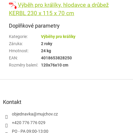
Výběh pro králíky, hlodavce a drůbež
KERBL 230 x 115 x 70 cm
Doplňkové parametry
Kategorie
:
Výběhy pro králíky
Záruka
:
2 roky
Hmotnost
:
24 kg
EAN
:
4018653828250
Rozměry balení
:
120x76x10 cm
Z
á
p
a
Kontakt
t
í
objednavka
@
mujchov.cz
+420 776 776 029
PO - PA 09:00-13:00