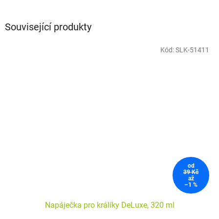
Související produkty
Kód:
SLK-51411
od
39 Kč
až
–1 %
Napáječka pro králíky DeLuxe, 320 ml