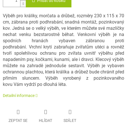
Přidat do košíku
Výběh pro králíky, morčata a drůbež, rozměry 230 x 115 x 70
cm, zábrana proti podhrabání, snadná montáž, pozinkovaný
kov. Jedná se o velký výběh, ve kterém můžete své mazlíčky
nechat venku bezstarostně běhat. Venkovní výběh je na
spodních hranách vybaven zábranou proti
podhrabání. Vrchní krytí zabraňuje zvířatům utéci a rovněž
tvoří spolehlivou ochranu pro zvířata uvnitř výběhu před
napadením psy, kočkami, kunami, ale i dravci. Klecový výběh
můžete na zahradě jednoduše sestavit. Výběh je vybaven
ochrannou plachtou, která králíka a drůbež bude chránit před
přímím sluncem. Výběh vyrobený z pozinkovaného
kovu Vám vydrží po dlouhá léta.
Detailní informace
ZEPTAT SE
HLÍDAT
SDÍLET