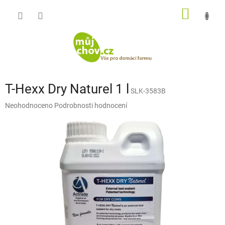
Přejít
NÁKUP
na
obsah
KOŠÍK
T-Hexx Dry Naturel 1 l
SLK-3583B
Průměrné
Neohodnoceno
Podrobnosti hodnocení
hodnocení
produktu
je
0,0
z
5
hvězdiček.