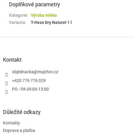
Doplňkové parametry
Kategorie
:
Výroba mléka
Varianta
:
T-Hexx Dry Naturel 1 l
Z
á
p
a
Kontakt
t
í
objednavka
@
mujchov.cz
+420 776 776 029
PO - PA 09:00-13:00
Důležité odkazy
Kontakty
Doprava a platba