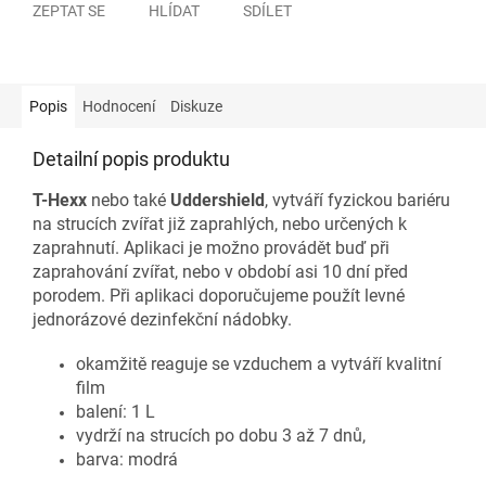
ZEPTAT SE
HLÍDAT
SDÍLET
Popis
Hodnocení
Diskuze
Detailní popis produktu
T-Hexx
nebo také
Uddershield
, vytváří fyzickou bariéru
na strucích zvířat již zaprahlých, nebo určených k
zaprahnutí. Aplikaci je možno provádět buď při
zaprahování zvířat, nebo v období asi 10 dní před
porodem. Při aplikaci doporučujeme použít levné
jednorázové dezinfekční nádobky.
okamžitě reaguje se vzduchem a vytváří kvalitní
film
balení: 1 L
vydrží na strucích po dobu 3 až 7 dnů,
barva: modrá