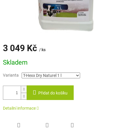
3 049 Kč
/ ks
Měrná
Skladem
cena:
Varianta
Přidat do košíku
Detailní informace