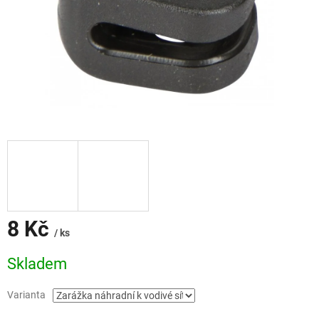
8 Kč
/ ks
Měrná
Skladem
cena:
Varianta