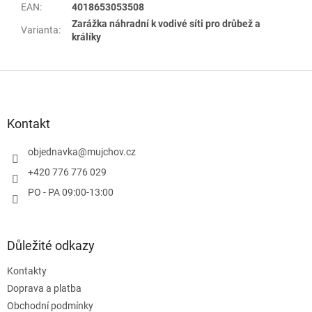
EAN
:
4018653053508
Zarážka náhradní k vodivé síti pro drůbež a
Varianta
:
králíky
Z
á
p
a
Kontakt
t
í
objednavka
@
mujchov.cz
+420 776 776 029
PO - PA 09:00-13:00
Důležité odkazy
Kontakty
Doprava a platba
Obchodní podmínky