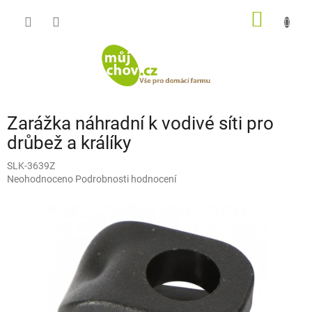
Přejít
NÁKUP
na
obsah
KOŠÍK
Zarážka náhradní k vodivé síti pro
drůbež a králíky
SLK-3639Z
Průměrné
Neohodnoceno
Podrobnosti hodnocení
hodnocení
produktu
je
0,0
z
5
hvězdiček.