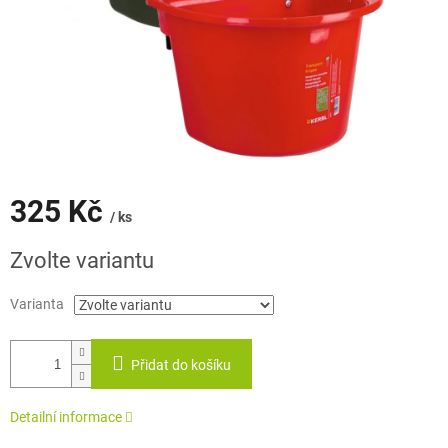
325 Kč
/ ks
Měrná
Zvolte variantu
cena:
Varianta
Přidat do košíku
Detailní informace