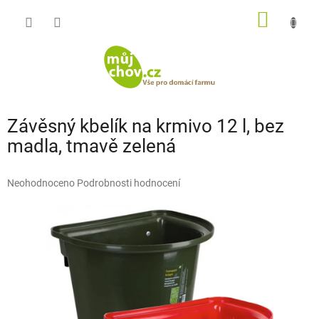
Přejít
NÁKUP
na
obsah
KOŠÍK
Závěsný kbelík na krmivo 12 l, bez
madla, tmavě zelená
Průměrné
Neohodnoceno
Podrobnosti hodnocení
hodnocení
produktu
je
0,0
z
5
hvězdiček.