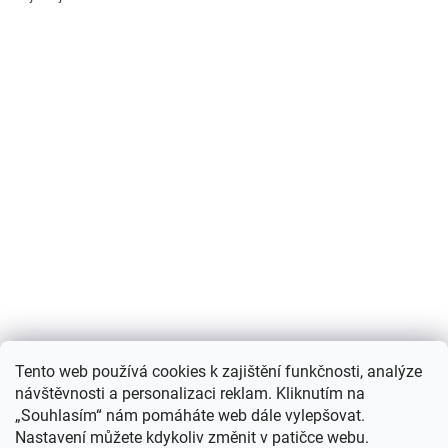
Nákupní košík
Tento web používá cookies k zajištění funkčnosti, analýze
návštěvnosti a personalizaci reklam. Kliknutím na
0
KS /
0 KČ
„Souhlasím“ nám pomáháte web dále vylepšovat.
Nastavení můžete kdykoliv změnit v patičce webu.