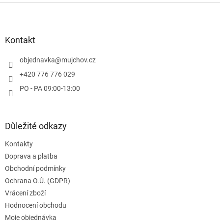
Z
á
p
a
Kontakt
t
í
objednavka
@
mujchov.cz
+420 776 776 029
PO - PA 09:00-13:00
Důležité odkazy
Kontakty
Doprava a platba
Obchodní podmínky
Ochrana O.Ú. (GDPR)
Vrácení zboží
Hodnocení obchodu
Moje objednávka