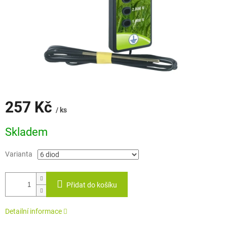
257 Kč
/ ks
Měrná
Skladem
cena:
Varianta
Přidat do košíku
Detailní informace