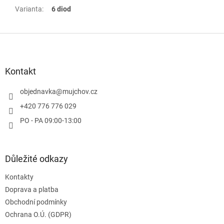
Varianta
:
6 diod
Z
á
p
a
Kontakt
t
í
objednavka
@
mujchov.cz
+420 776 776 029
PO - PA 09:00-13:00
Důležité odkazy
Kontakty
Doprava a platba
Obchodní podmínky
Ochrana O.Ú. (GDPR)