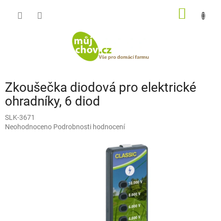
Přejít
NÁKUP
na
obsah
KOŠÍK
Zkoušečka diodová pro elektrické
ohradníky, 6 diod
SLK-3671
Průměrné
Neohodnoceno
Podrobnosti hodnocení
hodnocení
produktu
je
0,0
z
5
hvězdiček.