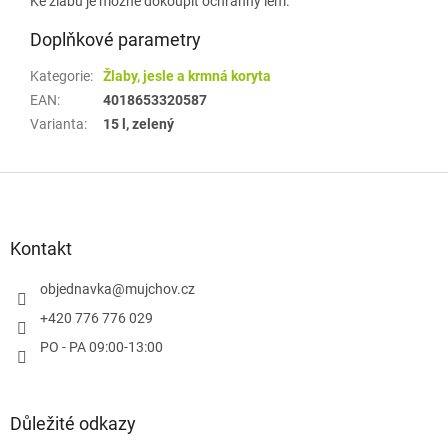
Ke žlabu je možné dokoupit ochranný lem.
Doplňkové parametry
Kategorie
:
Žlaby, jesle a krmná koryta
EAN
:
4018653320587
Varianta
:
15 l, zelený
Z
á
p
a
Kontakt
t
í
objednavka
@
mujchov.cz
+420 776 776 029
PO - PA 09:00-13:00
Důležité odkazy