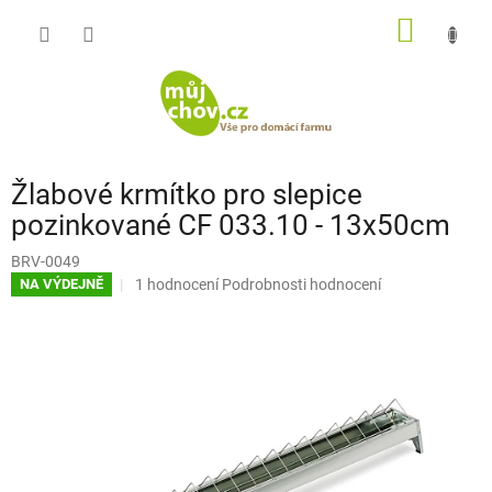
Přejít
NÁKUP
na
obsah
KOŠÍK
Žlabové krmítko pro slepice
pozinkované CF 033.10 - 13x50cm
BRV-0049
Průměrné
1 hodnocení
Podrobnosti hodnocení
NA VÝDEJNĚ
hodnocení
produktu
je
5,0
z
5
hvězdiček.