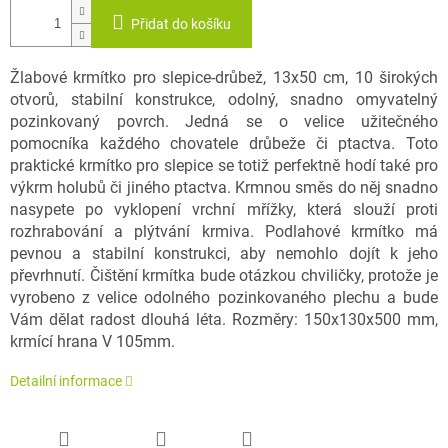
Přidat do košíku
Žlabové krmítko pro slepice-drůbež, 13x50 cm, 10 širokých
otvorů, stabilní konstrukce, odolný, snadno omyvatelný
pozinkovaný povrch. Jedná se o velice užitečného
pomocníka každého chovatele drůbeže či ptactva. Toto
praktické krmítko pro slepice se totiž perfektně hodí také pro
výkrm holubů či jiného ptactva. Krmnou směs do něj snadno
nasypete po vyklopení vrchní mřížky, která slouží proti
rozhrabování a plýtvání krmiva. Podlahové krmítko má
pevnou a stabilní konstrukci, aby nemohlo dojít k jeho
převrhnutí. Čištění krmítka bude otázkou chviličky, protože je
vyrobeno z velice odolného pozinkovaného plechu a bude
Vám dělat radost dlouhá léta. Rozměry: 150x130x500 mm,
krmící hrana V 105mm.
Detailní informace