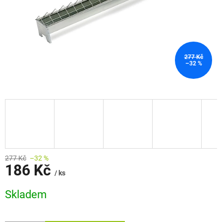
277 Kč
–32 %
277 Kč
–32 %
186 Kč
/ ks
Měrná
Skladem
cena: