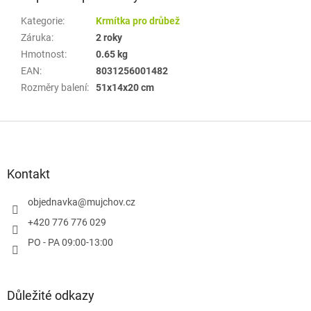
Kategorie
:
Krmítka pro drůbež
Záruka
:
2 roky
Hmotnost
:
0.65 kg
EAN
:
8031256001482
Rozměry balení
:
51x14x20 cm
Z
á
p
a
Kontakt
t
í
objednavka
@
mujchov.cz
+420 776 776 029
PO - PA 09:00-13:00
Důležité odkazy