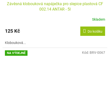
Závěsná klobouková napáječka pro slepice plastová CF
002.14 ANTAR - 5l
Skladem
125 Kč
Do košíku
Klobouková...
Kód:
BRV-0067
NA VÝDEJNĚ