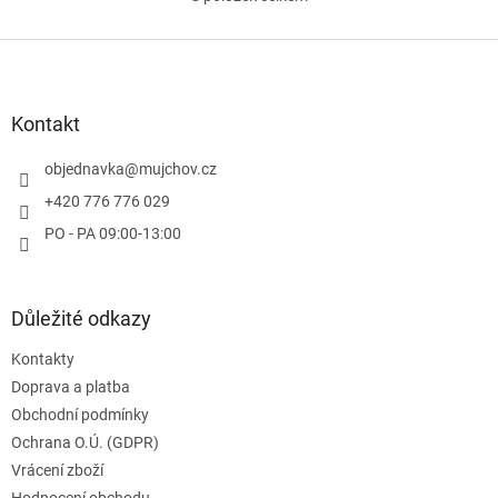
O
v
l
Z
á
á
d
p
a
a
Kontakt
c
t
í
í
objednavka
@
mujchov.cz
p
r
+420 776 776 029
v
PO - PA 09:00-13:00
k
y
v
ý
Důležité odkazy
p
i
Kontakty
s
u
Doprava a platba
Obchodní podmínky
Ochrana O.Ú. (GDPR)
Vrácení zboží
Hodnocení obchodu