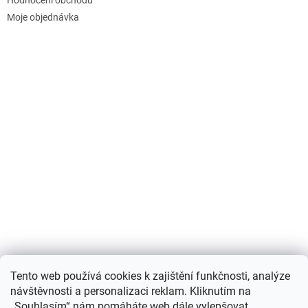
Moje objednávka
Nákupní košík
Tento web používá cookies k zajištění funkčnosti, analýze
návštěvnosti a personalizaci reklam. Kliknutím na
0
KS /
0 KČ
„Souhlasím“ nám pomáháte web dále vylepšovat.