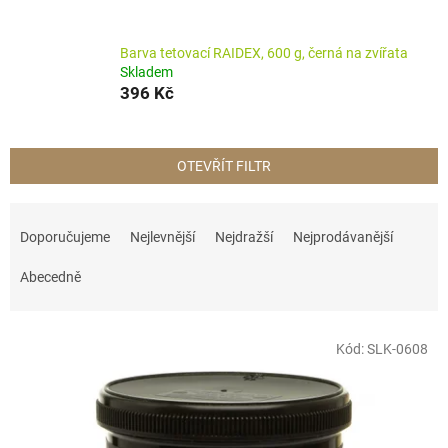
Barva tetovací RAIDEX, 600 g, černá na zvířata
Skladem
396 Kč
OTEVŘÍT FILTR
Ř
a
Doporučujeme
Nejlevnější
Nejdražší
Nejprodávanější
z
e
Abecedně
n
í
V
p
Kód:
SLK-0608
ý
r
p
o
i
d
s
u