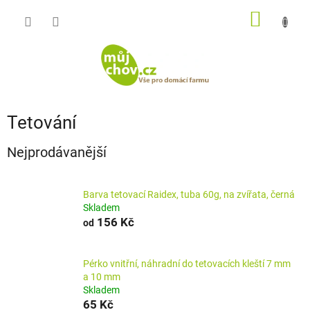
Přejít
NÁKUP
na
obsah
KOŠÍK
Tetování
Nejprodávanější
Barva tetovací Raidex, tuba 60g, na zvířata, černá
Skladem
156 Kč
od
Pérko vnitřní, náhradní do tetovacích kleští 7 mm
a 10 mm
Skladem
65 Kč