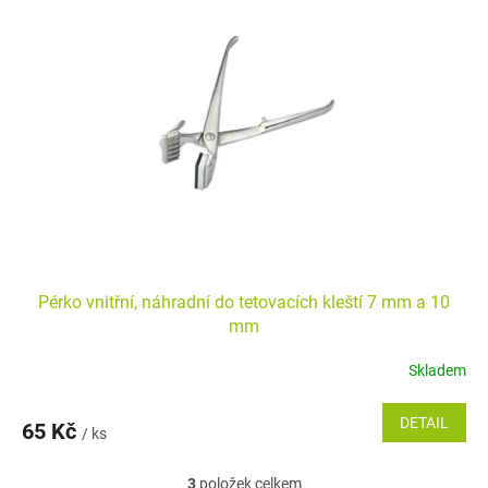
Pérko vnitřní, náhradní do tetovacích kleští 7 mm a 10
mm
Skladem
DETAIL
65 Kč
/ ks
3
položek celkem