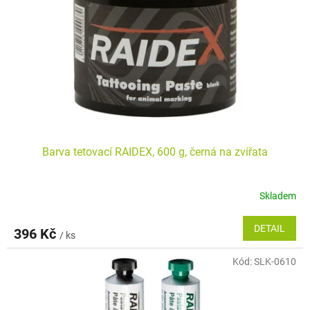
p
k
r
t
o
ů
d
u
k
t
ů
Barva tetovací RAIDEX, 600 g, černá na zvířata
Skladem
DETAIL
396 Kč
/ ks
Kód:
SLK-0610