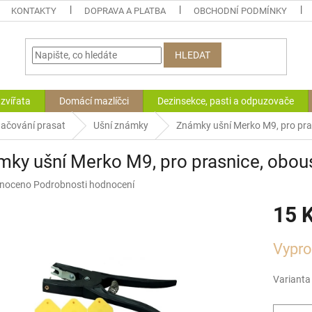
KONTAKTY
DOPRAVA A PLATBA
OBCHODNÍ PODMÍNKY
HLEDAT
zvířata
Domácí mazlíčci
Dezinsekce, pasti a odpuzovače
ačování prasat
Ušní známky
Známky ušní Merko M9, pro pr
ky ušní Merko M9, pro prasnice, obo
né
noceno
Podrobnosti hodnocení
ní
15 
u
Měrná
Vypr
cena:
ek.
Varianta