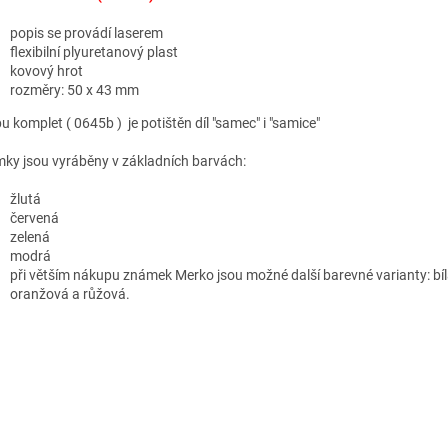
popis se provádí laserem
flexibilní plyuretanový plast
kovový hrot
rozměry: 50 x 43 mm
u komplet ( 0645b ) je potištěn díl "samec" i "samice"
ky jsou vyráběny v základních barvách:
žlutá
červená
zelená
modrá
při větším nákupu známek Merko jsou možné další barevné varianty: bíl
oranžová a růžová.