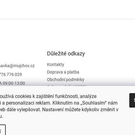
Důležité odkazy
Kontakty
navka
@
mujchov.cz
Doprava a platba
776 776 029
Obchodní podmínky
A 09:00-13:00
Ochrana O.Ú. (GDPR)
Vrácení zboží
užívá cookies k zajištění funkčnosti, analýze
Hodnocení obchodu
i a personalizaci reklam. Kliknutím na „Souhlasím“ nám
b dále vylepšovat. Nastavení můžete kdykoliv změnit v
Moje objednávka
u.
í
Upravit nastavení cookies