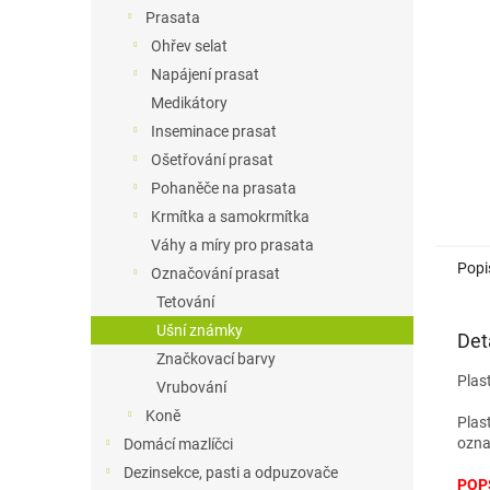
n
Prasata
e
Ohřev selat
l
Napájení prasat
Medikátory
Inseminace prasat
Ošetřování prasat
Pohaněče na prasata
Krmítka a samokrmítka
Váhy a míry pro prasata
Popi
Označování prasat
Tetování
Ušní známky
Det
Značkovací barvy
Plas
Vrubování
Koně
Plas
ozna
Domácí mazlíčci
Dezinsekce, pasti a odpuzovače
POP