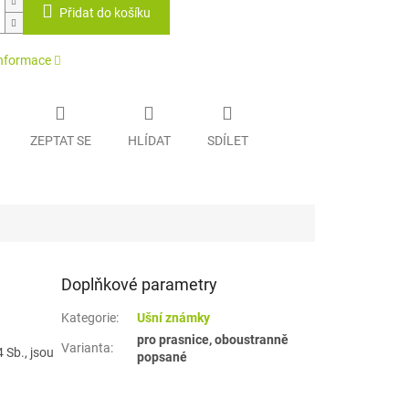
Přidat do košíku
informace
ZEPTAT SE
HLÍDAT
SDÍLET
Doplňkové parametry
Kategorie
:
Ušní známky
pro prasnice, oboustranně
Varianta
:
 Sb., jsou
popsané