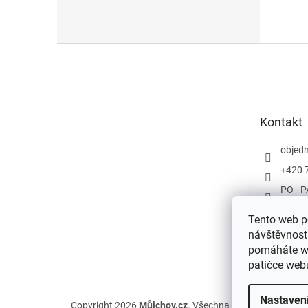
Z
á
p
a
t
Kontakt
í
objed
+420 
PO - P
Tento web po
návštěvnost
pomáháte we
patičce web
Nastaven
Copyright 2026
Můjchov.cz
. Všechna práva vyhrazena.