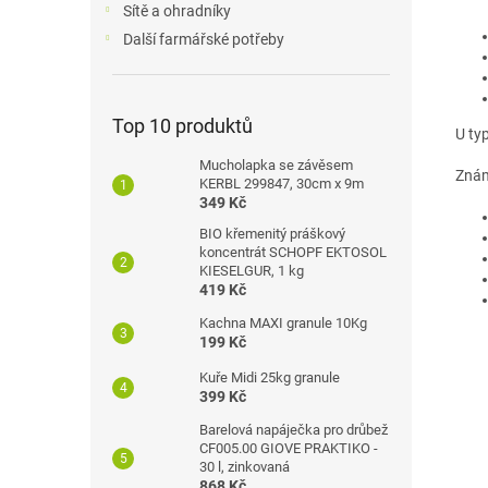
Sítě a ohradníky
Další farmářské potřeby
Top 10 produktů
U typ
Mucholapka se závěsem
Znám
KERBL 299847, 30cm x 9m
349 Kč
BIO křemenitý práškový
koncentrát SCHOPF EKTOSOL
KIESELGUR, 1 kg
419 Kč
Kachna MAXI granule 10Kg
199 Kč
Kuře Midi 25kg granule
399 Kč
Barelová napáječka pro drůbež
CF005.00 GIOVE PRAKTIKO -
30 l, zinkovaná
868 Kč