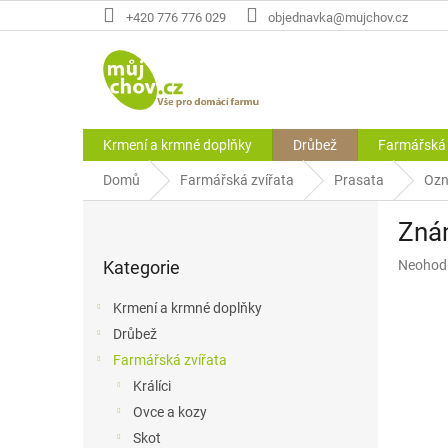
Přejít
+420 776 776 029
objednavka@mujchov.cz
na
obsah
Krmení a krmné doplňky
Drůbež
Farmářská 
Domů
Farmářská zvířata
Prasata
Ozn
P
Znám
o
Přeskočit
s
Průměr
Kategorie
Neohod
kategorie
t
hodnoce
r
produkt
Krmení a krmné doplňky
a
je
Drůbež
n
0,0
z
Farmářská zvířata
n
5
í
Králíci
hvězdič
p
Ovce a kozy
a
Skot