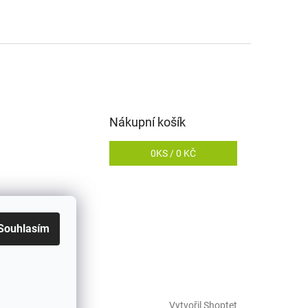
Nákupní košík
0
KS /
0 KČ
Souhlasím
Vytvořil Shoptet