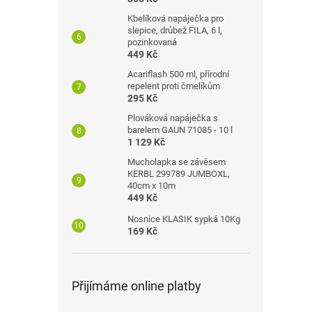
Kbelíková napáječka pro
slepice, drůbež FILA, 6 l,
pozinkovaná
449 Kč
Acariflash 500 ml, přírodní
repelent proti čmelíkům
295 Kč
Plováková napáječka s
barelem GAUN 71085 - 10 l
1 129 Kč
Mucholapka se závěsem
KERBL 299789 JUMBOXL,
40cm x 10m
449 Kč
Nosnice KLASIK sypká 10Kg
169 Kč
Přijímáme online platby